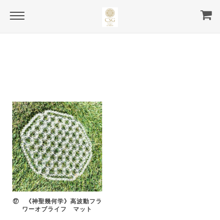
Home
others
flower of life
flower of life
⑰ 《神聖幾何学》高波動フラ
ワーオブライフ マット