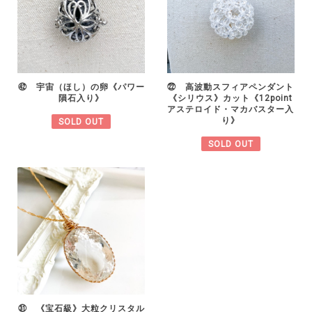
㊷ 宇宙（ほし）の卵《パワー
㉒ 高波動スフィアペンダント
隕石入り》
《シリウス》カット《12point
アステロイド・マカバスター入
り》
SOLD OUT
SOLD OUT
㉛ 《宝石級》大粒クリスタル