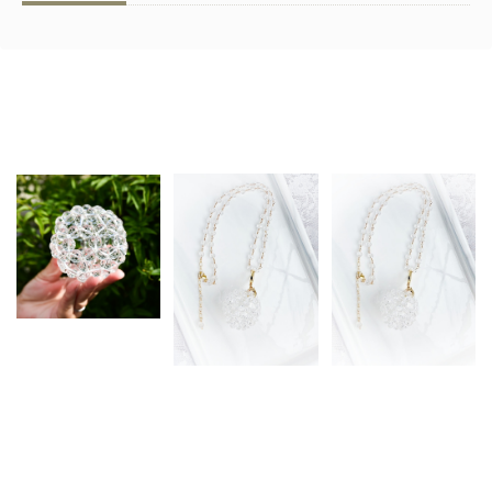
Related Items
【オーダー制作※お時
間を頂きます】 高波
動クリスタルスフィア
【宝石級】【４
【オーダー制作※お時
＜シリウス＞ - ラウン
WAY】神聖幾何学＊
間を頂きます】 【宝
ド（Sサイズ）
スフィアペンダント
石級】【４WAY】神
¥30,000
（カットビーズ）
聖幾何学＊スフィアペ
ンダント（ラウンドビ
¥55,000
ーズ）