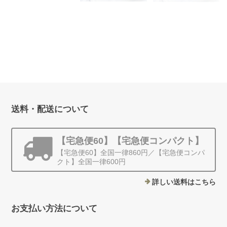
動クリスタルスフィア
【宝石級】【４
【オーダー制作※お時
＜シリウス＞ - ラウン
WAY】神聖幾何学＊
間を頂きます】 【宝
ド（Sサイズ）
スフィアペンダント
石級】【４WAY】神
¥30,000
（カットビーズ）
聖幾何学＊スフィアペ
ンダント（ラウンドビ
¥55,000
ーズ）
¥45,000
送料・配送について
【宅急便60】【宅急便コンパクト】
【宅急便60】全国一律860円／【宅急便コンパ
クト】全国一律600円
詳しい送料はこちら
お支払い方法について