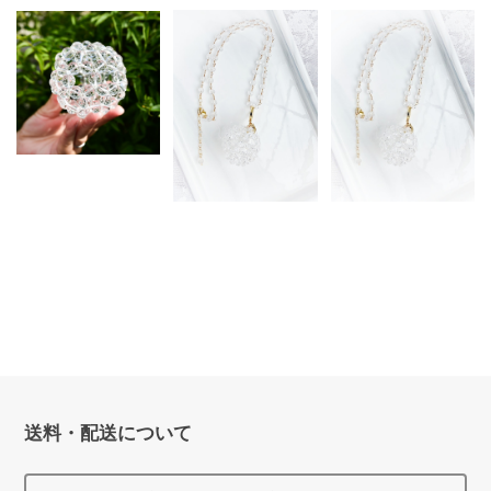
【オーダー制作※お時
間を頂きます】 高波
動クリスタルスフィア
【宝石級】【４
【オーダー制作※お時
＜シリウス＞ - ラウン
WAY】神聖幾何学＊
間を頂きます】 【宝
ド（Sサイズ）
スフィアペンダント
石級】【４WAY】神
¥30,000
（カットビーズ）
聖幾何学＊スフィアペ
ンダント（ラウンドビ
¥55,000
ーズ）
¥45,000
送料・配送について