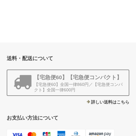
【宝石級】【４
【オーダー制作※お時
＜シリウス＞ - ラウン
WAY】神聖幾何学＊
間を頂きます】 【宝
ド（Sサイズ）
スフィアペンダント
石級】【４WAY】神
¥30,000
（カットビーズ）
聖幾何学＊スフィアペ
ンダント（ラウンドビ
¥55,000
ーズ）
¥45,000
送料・配送について
【宅急便60】【宅急便コンパクト】
【宅急便60】全国一律860円／【宅急便コンパ
クト】全国一律600円
詳しい送料はこちら
お支払い方法について