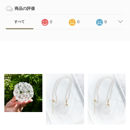
商品の評価
0
0
0
すべて
Related Items
【オーダー制作※お時
間を頂きます】 高波
動クリスタルスフィア