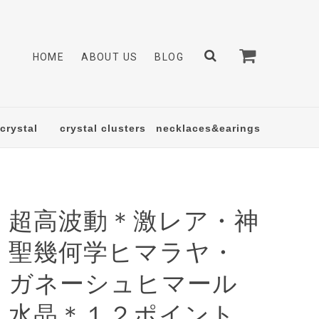
HOME
ABOUT US
BLOG
crystal
crystal clusters
necklaces&earings
超高波動＊激レア・神
聖幾何学ヒマラヤ・
ガネーシュヒマール
水晶＊１２ポイント