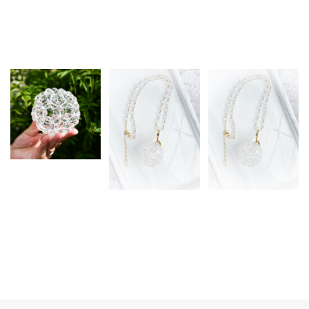
Related Items
【オーダー制作※お時
間を頂きます】 高波
動クリスタルスフィア
【宝石級】【４
【オーダー制作※お時
＜シリウス＞ - ラウン
WAY】神聖幾何学＊
間を頂きます】 【宝
ド（Sサイズ）
スフィアペンダント
石級】【４WAY】神
¥30,000
（カットビーズ）
聖幾何学＊スフィアペ
ンダント（ラウンドビ
¥55,000
ーズ）
¥45,000