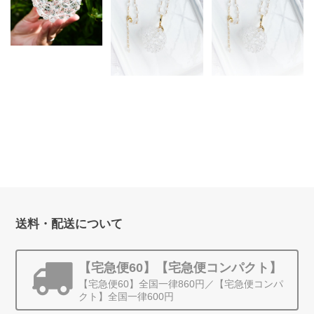
【オーダー制作※お時
間を頂きます】 高波
動クリスタルスフィア
【宝石級】【４
【オーダー制作※お時
＜シリウス＞ - ラウン
WAY】神聖幾何学＊
間を頂きます】 【宝
ド（Sサイズ）
スフィアペンダント
石級】【４WAY】神
¥30,000
（カットビーズ）
聖幾何学＊スフィアペ
ンダント（ラウンドビ
¥55,000
ーズ）
¥45,000
送料・配送について
【宅急便60】【宅急便コンパクト】
【宅急便60】全国一律860円／【宅急便コンパ
クト】全国一律600円